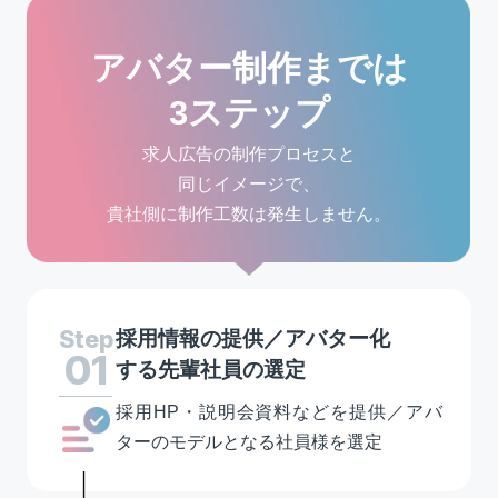
アバター制作までは
3ステップ
求人広告の制作プロセスと
同じイメージで、
貴社側に制作工数は発生しません。
Step
採用情報の提供／アバター化
01
する先輩社員の選定
採用HP・説明会資料などを提供／アバ
ターのモデルとなる社員様を選定